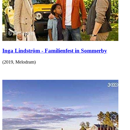
Inga Lindström - Familienfest in Sommerby
(
2019
,
Melodram
)