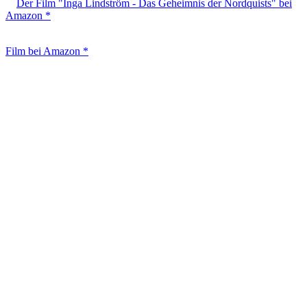
Der Film "Inga Lindström - Das Geheimnis der Nordquists" bei
Amazon *
Film bei Amazon *