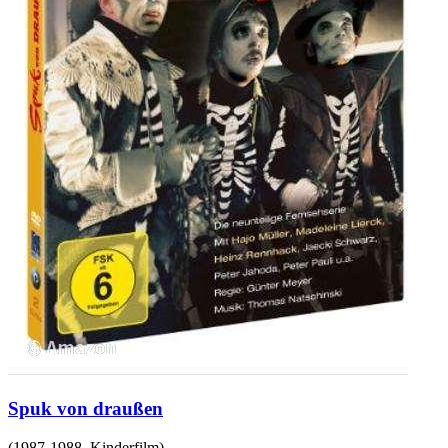
Spuk von draußen
(
1987-1988
,
Kinderfilm
)