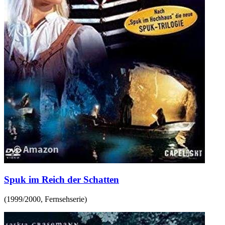
Spuk im Reich der Schatten
(
1999/2000
,
Fernsehserie
)