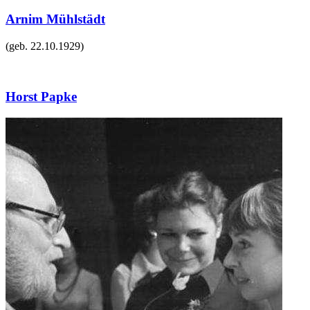
Arnim Mühlstädt
(geb.
22.10.1929
)
Horst Papke