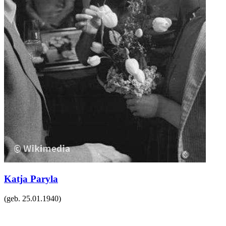
Katja Paryla
(geb.
25.01.1940
)