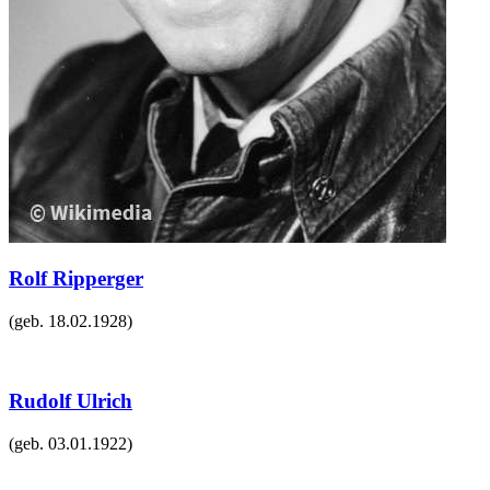
Rolf Ripperger
(geb.
18.02.1928
)
Rudolf Ulrich
(geb.
03.01.1922
)