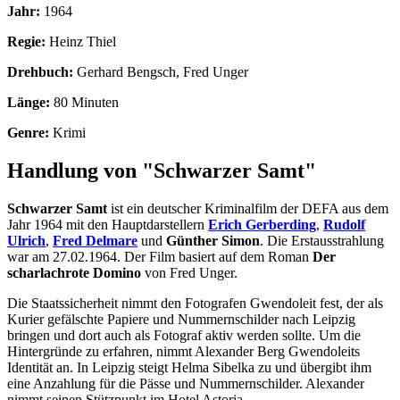
Jahr:
1964
Regie:
Heinz Thiel
Drehbuch:
Gerhard Bengsch, Fred Unger
Länge:
80 Minuten
Genre:
Krimi
Handlung von "Schwarzer Samt"
Schwarzer Samt
ist ein deutscher Kriminalfilm der DEFA aus dem
Jahr 1964 mit den Hauptdarstellern
Erich Gerberding
,
Rudolf
Ulrich
,
Fred Delmare
und
Günther Simon
. Die Erstausstrahlung
war am 27.02.1964. Der Film basiert auf dem Roman
Der
scharlachrote Domino
von Fred Unger.
Die Staatssicherheit nimmt den Fotografen Gwendoleit fest, der als
Kurier gefälschte Papiere und Nummernschilder nach Leipzig
bringen und dort auch als Fotograf aktiv werden sollte. Um die
Hintergründe zu erfahren, nimmt Alexander Berg Gwendoleits
Identität an. In Leipzig steigt Helma Sibelka zu und übergibt ihm
eine Anzahlung für die Pässe und Nummernschilder. Alexander
nimmt seinen Stützpunkt im Hotel Astoria.