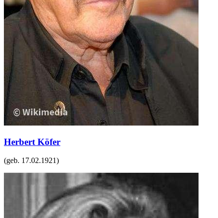
Herbert Köfer
(geb.
17.02.1921
)