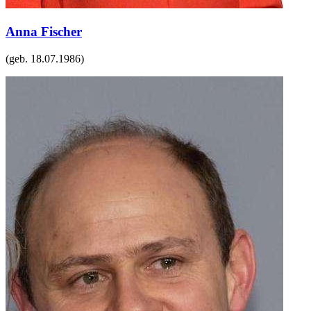
Anna Fischer
(geb.
18.07.1986
)