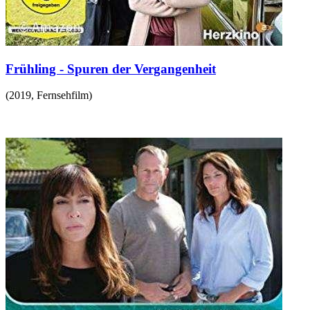
Frühling - Spuren der Vergangenheit
(
2019
,
Fernsehfilm
)