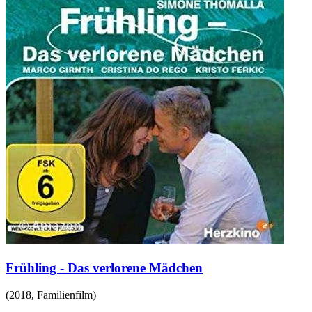
Frühling - Das verlorene Mädchen
(
2018
,
Familienfilm
)