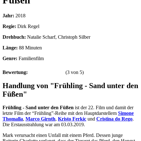
Füßen
Jahr:
2018
Regie:
Dirk Regel
Drehbuch:
Natalie Scharf, Christoph Silber
Länge:
88 Minuten
Genre:
Familienfilm
Bewertung:
(
3
von
5
)
Handlung von "Frühling - Sand unter den
Füßen"
Frühling - Sand unter den Füßen
ist der 22. Film und damit der
letzte Film der “Frühling”-Reihe mit den Hauptdarstellern
Simone
Thomalla
,
Marco Girnth
,
Kristo Ferkic
und
Cristina do Rego
.
Die Erstausstrahlung war am 03.03.2019.
Mark verursacht einen Unfall mit einem Pferd. Dessen junge
Reiterin Charlotte verlangt, dass der Tierarzt das Pferd, den Hengst