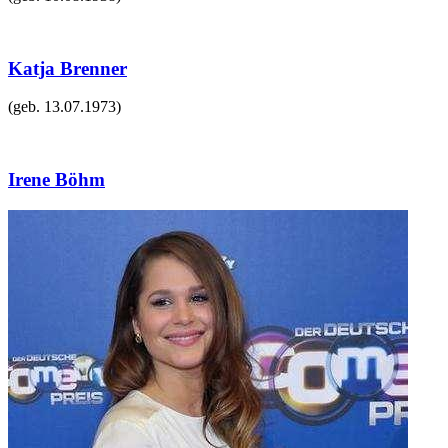
Katja Brenner
(geb.
13.07.1973
)
Irene Böhm