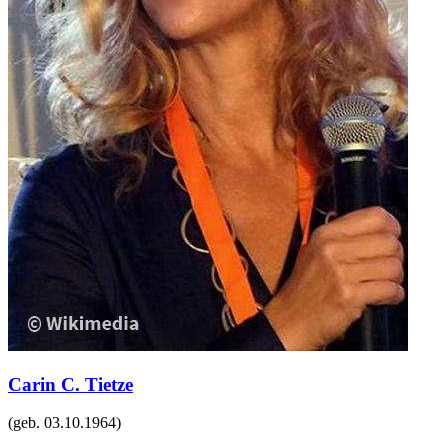
Carin C. Tietze
(geb.
03.10.1964
)