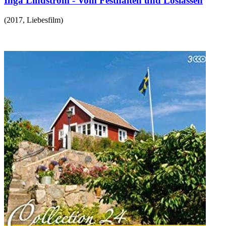
Inga Lindström - Vom Festhalten und Loslassen
(
2017
,
Liebesfilm
)