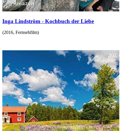
Inga Lindström - Kochbuch der Liebe
(
2016
,
Fernsehfilm
)