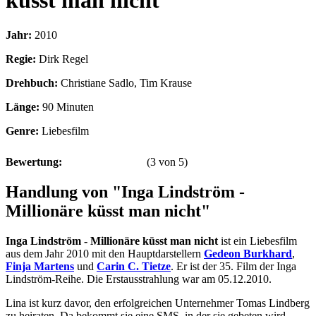
küsst man nicht
Jahr:
2010
Regie:
Dirk Regel
Drehbuch:
Christiane Sadlo, Tim Krause
Länge:
90 Minuten
Genre:
Liebesfilm
Bewertung:
(
3
von
5
)
Handlung von "Inga Lindström -
Millionäre küsst man nicht"
Inga Lindström - Millionäre küsst man nicht
ist ein Liebesfilm
aus dem Jahr 2010 mit den Hauptdarstellern
Gedeon Burkhard
,
Finja Martens
und
Carin C. Tietze
. Er ist der 35. Film der Inga
Lindström-Reihe. Die Erstausstrahlung war am 05.12.2010.
Lina ist kurz davor, den erfolgreichen Unternehmer Tomas Lindberg
zu heiraten. Da bekommt sie eine SMS, in der sie gebeten wird,