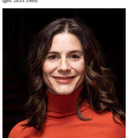
(geb.
28.01.1989
)