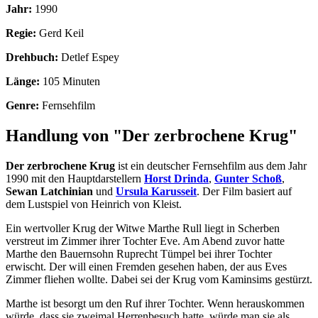
Jahr:
1990
Regie:
Gerd Keil
Drehbuch:
Detlef Espey
Länge:
105 Minuten
Genre:
Fernsehfilm
Handlung von "Der zerbrochene Krug"
Der zerbrochene Krug
ist ein deutscher Fernsehfilm aus dem Jahr
1990 mit den Hauptdarstellern
Horst Drinda
,
Gunter Schoß
,
Sewan Latchinian
und
Ursula Karusseit
. Der Film basiert auf
dem Lustspiel von Heinrich von Kleist.
Ein wertvoller Krug der Witwe Marthe Rull liegt in Scherben
verstreut im Zimmer ihrer Tochter Eve. Am Abend zuvor hatte
Marthe den Bauernsohn Ruprecht Tümpel bei ihrer Tochter
erwischt. Der will einen Fremden gesehen haben, der aus Eves
Zimmer fliehen wollte. Dabei sei der Krug vom Kaminsims gestürzt.
Marthe ist besorgt um den Ruf ihrer Tochter. Wenn herauskommen
würde, dass sie zweimal Herrenbesuch hatte, würde man sie als