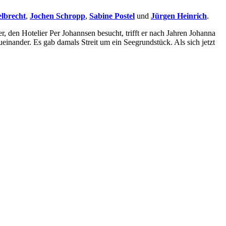
elbrecht
,
Jochen Schropp
,
Sabine Postel
und
Jürgen Heinrich
.
 den Hotelier Per Johannsen besucht, trifft er nach Jahren Johanna
ueinander. Es gab damals Streit um ein Seegrundstück. Als sich jetzt