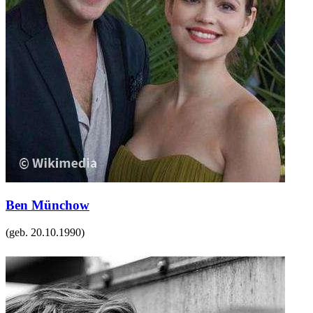
Ben Münchow
(geb.
20.10.1990
)