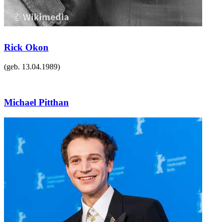
Rick Okon
(geb.
13.04.1989
)
Michael Pitthan