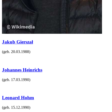
Jakub Gierszał
(geb.
20.03.1988
)
Johannes Heinrichs
(geb.
17.03.1990
)
Leonard Hohm
(geb.
15.12.1990
)