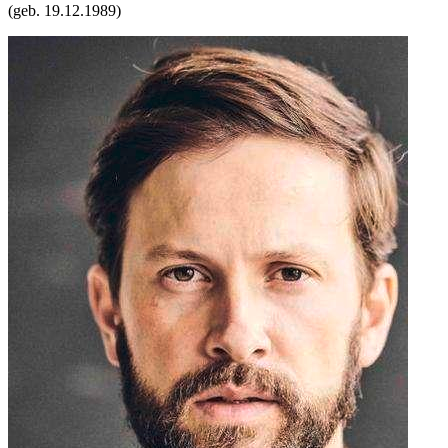
(geb.
19.12.1989
)