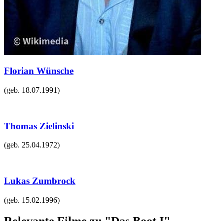
Florian Wünsche
(geb.
18.07.1991
)
Thomas Zielinski
(geb.
25.04.1972
)
Lukas Zumbrock
(geb.
15.02.1996
)
Relevante Filme zu "Das Boot I"