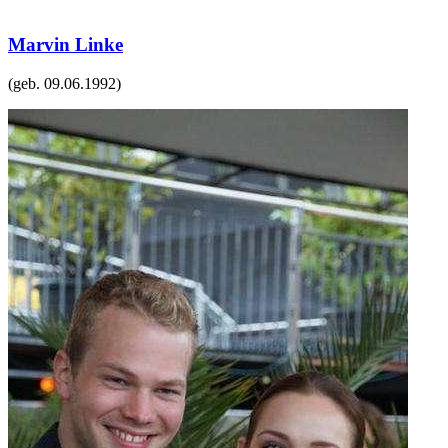
Marvin Linke
(geb.
09.06.1992
)