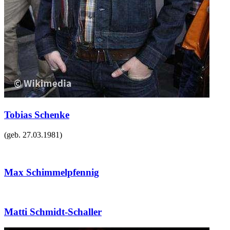
Tobias Schenke
(geb.
27.03.1981
)
Max Schimmelpfennig
Matti Schmidt-Schaller