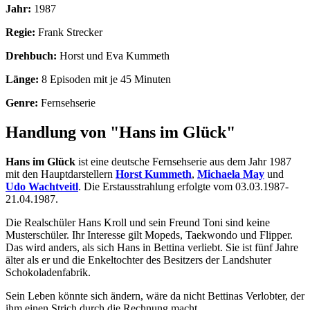
Jahr:
1987
Regie:
Frank Strecker
Drehbuch:
Horst und Eva Kummeth
Länge:
8 Episoden mit je 45 Minuten
Genre:
Fernsehserie
Handlung von "Hans im Glück"
Hans im Glück
ist eine deutsche Fernsehserie aus dem Jahr 1987
mit den Hauptdarstellern
Horst Kummeth
,
Michaela May
und
Udo Wachtveitl
. Die Erstausstrahlung erfolgte vom 03.03.1987-
21.04.1987.
Die Realschüler Hans Kroll und sein Freund Toni sind keine
Musterschüler. Ihr Interesse gilt Mopeds, Taekwondo und Flipper.
Das wird anders, als sich Hans in Bettina verliebt. Sie ist fünf Jahre
älter als er und die Enkeltochter des Besitzers der Landshuter
Schokoladenfabrik.
Sein Leben könnte sich ändern, wäre da nicht Bettinas Verlobter, der
ihm einen Strich durch die Rechnung macht.