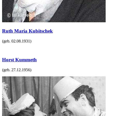
Ruth Maria Kubitschek
(geb.
02.08.1931
)
Horst Kummeth
(geb.
27.12.1956
)