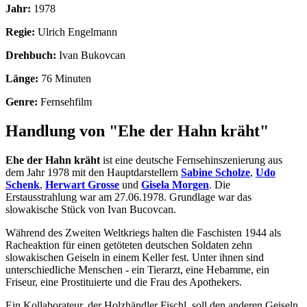
Jahr:
1978
Regie:
Ulrich Engelmann
Drehbuch:
Ivan Bukovcan
Länge:
76 Minuten
Genre:
Fernsehfilm
Handlung von "Ehe der Hahn kräht"
Ehe der Hahn kräht
ist eine deutsche Fernsehinszenierung aus
dem Jahr 1978 mit den Hauptdarstellern
Sabine Scholze
,
Udo
Schenk
,
Herwart Grosse
und
Gisela Morgen
. Die
Erstausstrahlung war am 27.06.1978. Grundlage war das
slowakische Stück von Ivan Bucovcan.
Während des Zweiten Weltkriegs halten die Faschisten 1944 als
Racheaktion für einen getöteten deutschen Soldaten zehn
slowakischen Geiseln in einem Keller fest. Unter ihnen sind
unterschiedliche Menschen - ein Tierarzt, eine Hebamme, ein
Friseur, eine Prostituierte und die Frau des Apothekers.
Ein Kollaborateur, der Holzhändler Fischl, soll den anderen Geiseln