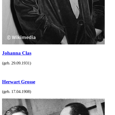
Johanna Clas
(geb.
29.09.1931
)
Herwart Grosse
(geb.
17.04.1908
)