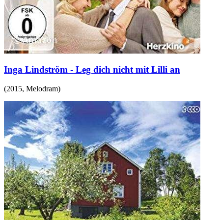
Inga Lindström - Leg dich nicht mit Lilli an
(
2015
,
Melodram
)