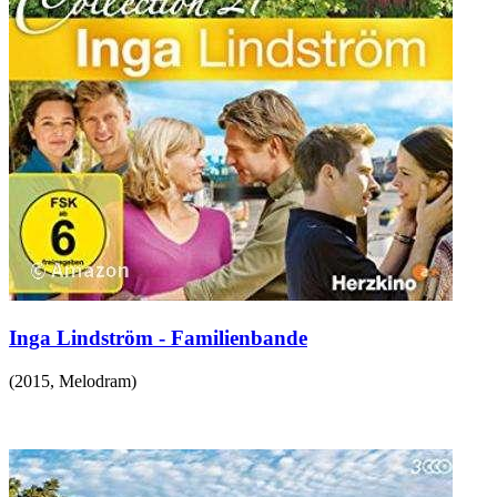
Inga Lindström - Familienbande
(
2015
,
Melodram
)