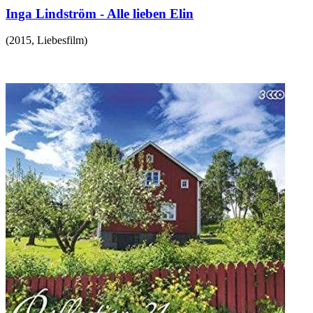
Inga Lindström - Alle lieben Elin
(
2015
,
Liebesfilm
)