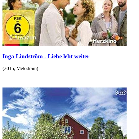
Inga Lindström - Liebe lebt weiter
(
2015
,
Melodram
)