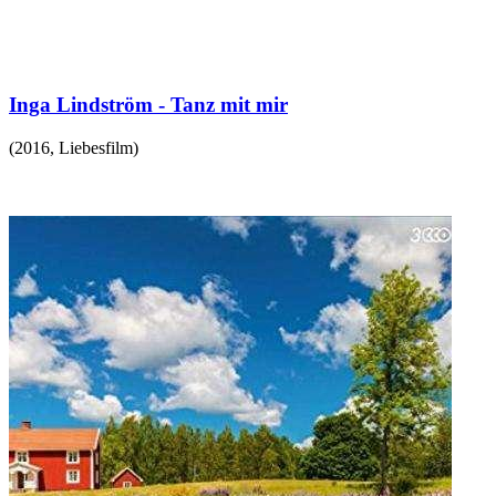
Inga Lindström - Tanz mit mir
(
2016
,
Liebesfilm
)