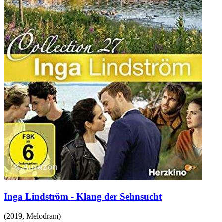
Inga Lindström - Klang der Sehnsucht
(
2019
,
Melodram
)