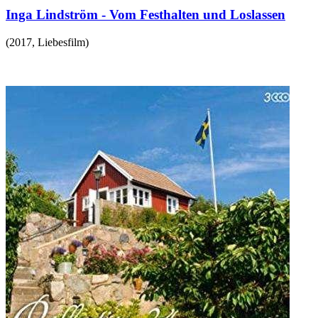
Inga Lindström - Vom Festhalten und Loslassen
(
2017
,
Liebesfilm
)