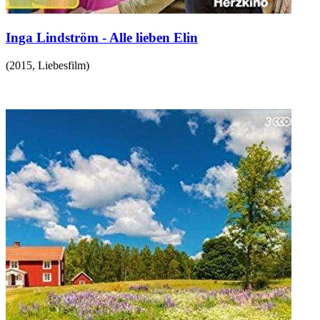
Inga Lindström - Alle lieben Elin
(
2015
,
Liebesfilm
)