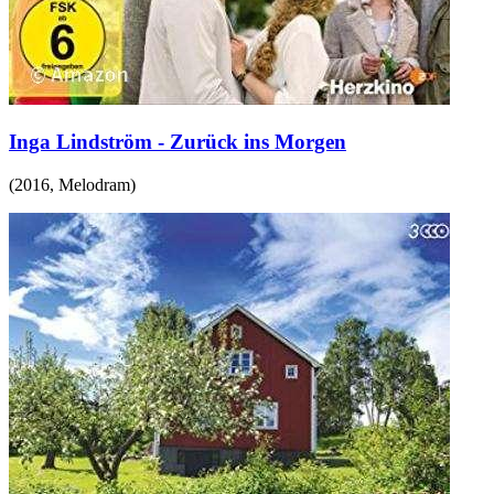
Inga Lindström - Zurück ins Morgen
(
2016
,
Melodram
)