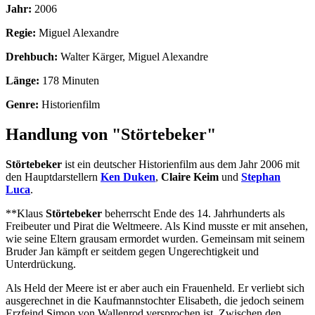
Jahr:
2006
Regie:
Miguel Alexandre
Drehbuch:
Walter Kärger, Miguel Alexandre
Länge:
178 Minuten
Genre:
Historienfilm
Handlung von "Störtebeker"
Störtebeker
ist ein deutscher Historienfilm aus dem Jahr 2006 mit
den Hauptdarstellern
Ken Duken
,
Claire Keim
und
Stephan
Luca
.
**Klaus
Störtebeker
beherrscht Ende des 14. Jahrhunderts als
Freibeuter und Pirat die Weltmeere. Als Kind musste er mit ansehen,
wie seine Eltern grausam ermordet wurden. Gemeinsam mit seinem
Bruder Jan kämpft er seitdem gegen Ungerechtigkeit und
Unterdrückung.
Als Held der Meere ist er aber auch ein Frauenheld. Er verliebt sich
ausgerechnet in die Kaufmannstochter Elisabeth, die jedoch seinem
Erzfeind Simon von Wallenrod versprochen ist. Zwischen den