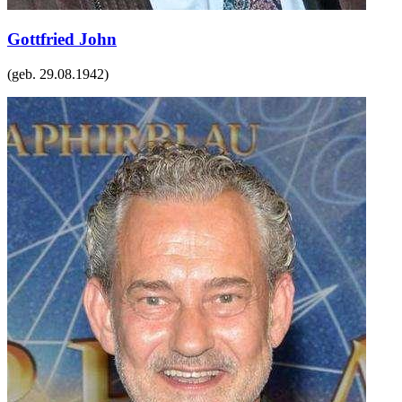
Gottfried John
(geb.
29.08.1942
)