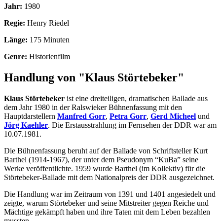
Jahr:
1980
Regie:
Henry Riedel
Länge:
175 Minuten
Genre:
Historienfilm
Handlung von "Klaus Störtebeker"
Klaus Störtebeker
ist eine dreiteiligen, dramatischen Ballade aus
dem Jahr 1980 in der Ralswieker Bühnenfassung mit den
Hauptdarstellern
Manfred Gorr
,
Petra Gorr
,
Gerd Micheel
und
Jörg Kaehler
. Die Erstausstrahlung im Fernsehen der DDR war am
10.07.1981.
Die Bühnenfassung beruht auf der Ballade von Schriftsteller Kurt
Barthel (1914-1967), der unter dem Pseudonym “KuBa” seine
Werke veröffentlichte. 1959 wurde Barthel (im Kollektiv) für die
Störtebeker-Ballade mit dem Nationalpreis der DDR ausgezeichnet.
Die Handlung war im Zeitraum von 1391 und 1401 angesiedelt und
zeigte, warum Störtebeker und seine Mitstreiter gegen Reiche und
Mächtige gekämpft haben und ihre Taten mit dem Leben bezahlen
mussten.