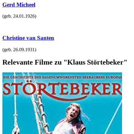
Gerd Micheel
(geb.
24.01.1926
)
Christine van Santen
(geb.
26.09.1931
)
Relevante Filme zu "Klaus Störtebeker"