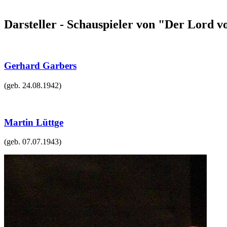
Darsteller - Schauspieler von "Der Lord 
Gerhard Garbers
(geb.
24.08.1942
)
Martin Lüttge
(geb.
07.07.1943
)