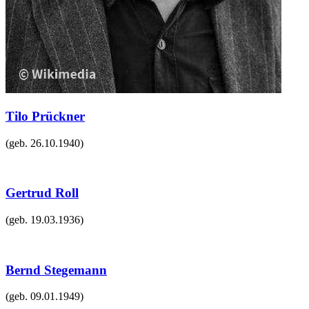
Tilo Prückner
(geb.
26.10.1940
)
Gertrud Roll
(geb.
19.03.1936
)
Bernd Stegemann
(geb.
09.01.1949
)