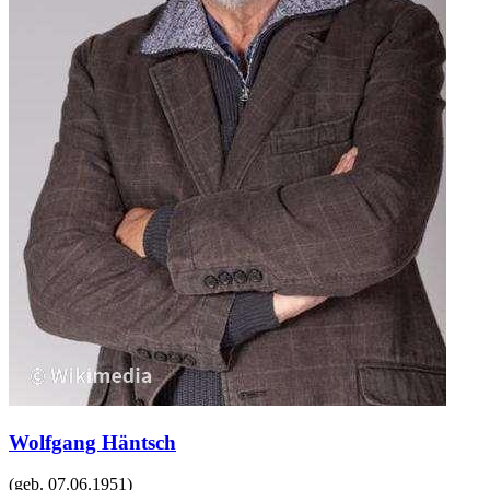
Wolfgang Häntsch
(geb.
07.06.1951
)