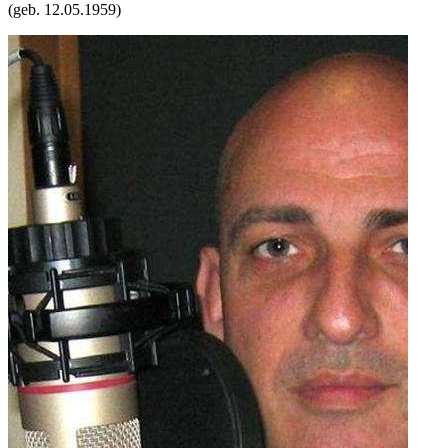
(geb.
12.05.1959
)