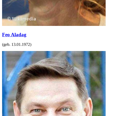
Feo Aladag
(geb.
13.01.1972
)