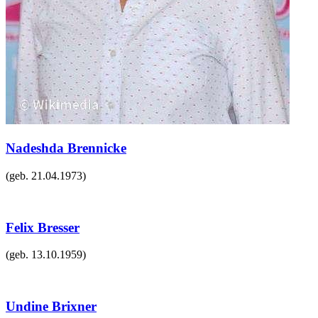
Nadeshda Brennicke
(geb.
21.04.1973
)
Felix Bresser
(geb.
13.10.1959
)
Undine Brixner