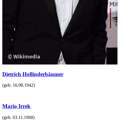
Dietrich Hollinderbäumer
(geb.
16.08.1942
)
Mario Irrek
(geb.
03.11.1968
)