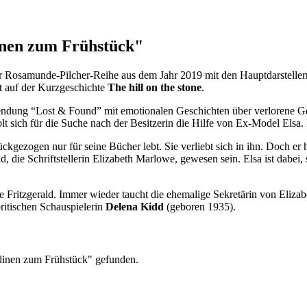
inen zum Frühstück"
er Rosamunde-Pilcher-Reihe aus dem Jahr 2019 mit den Hauptdarstelle
t auf der Kurzgeschichte
The hill on the stone
.
endung “Lost & Found” mit emotionalen Geschichten über verlorene Gep
lt sich für die Suche nach der Besitzerin die Hilfe von Ex-Model Elsa.
ckgezogen nur für seine Bücher lebt. Sie verliebt sich in ihn. Doch er h
, die Schriftstellerin Elizabeth Marlowe, gewesen sein. Elsa ist dabei
 Fritzgerald. Immer wieder taucht die ehemalige Sekretärin von Eliz
britischen Schauspielerin
Delena Kidd
(geboren 1935).
alinen zum Frühstück" gefunden.