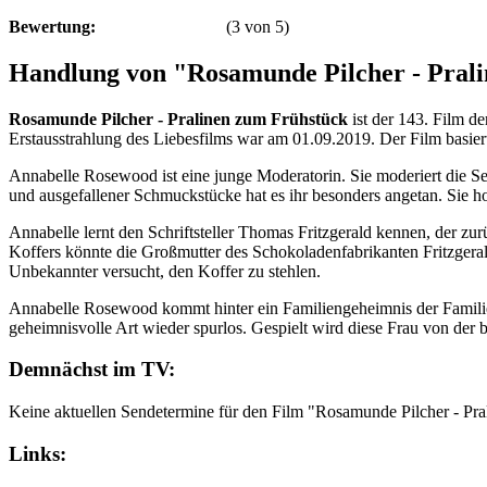
Bewertung:
(
3
von
5
)
Handlung von "Rosamunde Pilcher - Pral
Rosamunde Pilcher - Pralinen zum Frühstück
ist der 143. Film d
Erstausstrahlung des Liebesfilms war am 01.09.2019. Der Film basier
Annabelle Rosewood ist eine junge Moderatorin. Sie moderiert die S
und ausgefallener Schmuckstücke hat es ihr besonders angetan. Sie ho
Annabelle lernt den Schriftsteller Thomas Fritzgerald kennen, der zurü
Koffers könnte die Großmutter des Schokoladenfabrikanten Fritzgerald
Unbekannter versucht, den Koffer zu stehlen.
Annabelle Rosewood kommt hinter ein Familiengeheimnis der Familie
geheimnisvolle Art wieder spurlos. Gespielt wird diese Frau von der 
Demnächst im TV:
Keine aktuellen Sendetermine für den Film "Rosamunde Pilcher - Pr
Links: