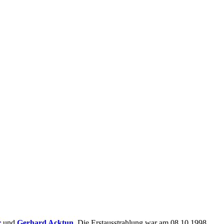
r
und
Gerhard Acktun
. Die Erstausstrahlung war am 08.10.1998.