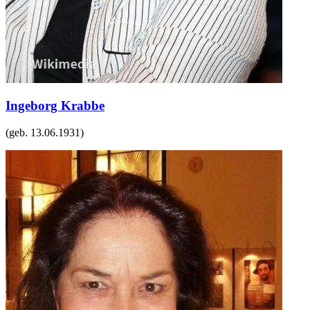
Ingeborg Krabbe
(geb.
13.06.1931
)