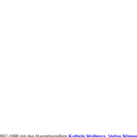
 1997-1998 mit den Hauptdarstellern
Kathrin Waligura
,
Stefan Wigge