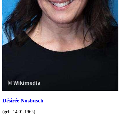
Désirée Nosbusch
(geb.
14.01.1965
)