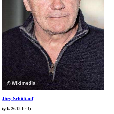
Jörg Schüttauf
(geb.
26.12.1961
)