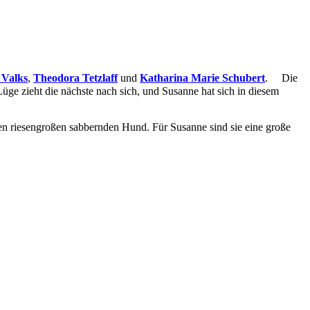
 Valks
,
Theodora Tetzlaff
und
Katharina Marie Schubert
. Die
üge zieht die nächste nach sich, und Susanne hat sich in diesem
en riesengroßen sabbernden Hund. Für Susanne sind sie eine große