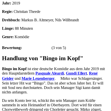
Jahr:
2019
Regie:
Christian Theede
Drehbuch:
Markus B. Altmeyer, Nils Willbrandt
Länge:
88 Minuten
Genre:
Komödie
Bewertung:
(
3
von
5
)
Handlung von "Bingo im Kopf"
Bingo im Kopf
ist eine deutsche Komödie aus dem Jahr 2019 mit
den Hauptdarstellern
Pasquale Aleardi
,
Gundi Ellert
,
René
Geisler
und
Marie Leuenberger
. Mirko war Schlagersänger.
Sein letzer Hit war “Bingo”. Das ist aber schon Jahre her. Er will
mit Soul neu durchstarten. Doch sein Manager Sigi kann damit
nichts anfangen.
Da sein Konto leer ist, schickt ihn sein Manager zum Kräfte
sammeln in sein Heimatdorf in Oberbayern. Dort wird für einen
Chorwettbewerb dringend ein Chorleiter gesucht. Mirko zögert,