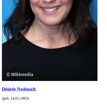
Désirée Nosbusch
(geb.
14.01.1965
)