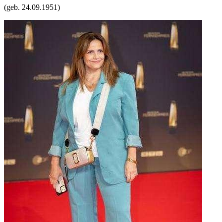
(geb.
24.09.1951
)