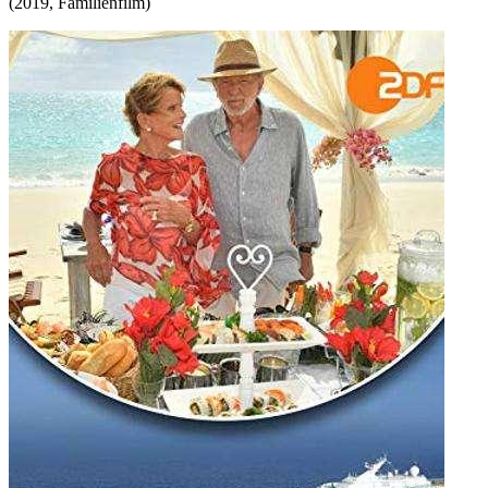
(
2019
,
Familienfilm
)