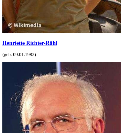
Henriette Richter-Röhl
(geb.
09.01.1982
)