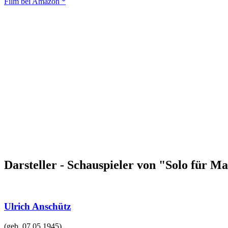
Film bei Amazon *
Darsteller - Schauspieler von "Solo für M
Ulrich Anschütz
(geb.
07.05.1945
)