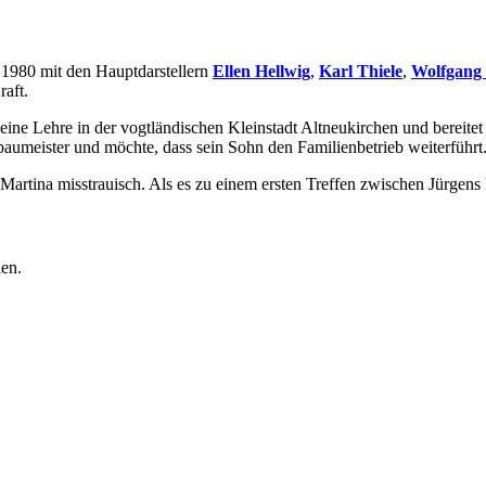
 1980 mit den Hauptdarstellern
Ellen Hellwig
,
Karl Thiele
,
Wolfgang 
raft.
 eine Lehre in der vogtländischen Kleinstadt Altneukirchen und bereitet 
nbaumeister und möchte, dass sein Sohn den Familienbetrieb weiterführt
d Martina misstrauisch. Als es zu einem ersten Treffen zwischen Jürgen
den.