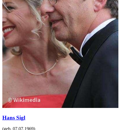
Hans Sigl
(geb.
07.07.1969
)