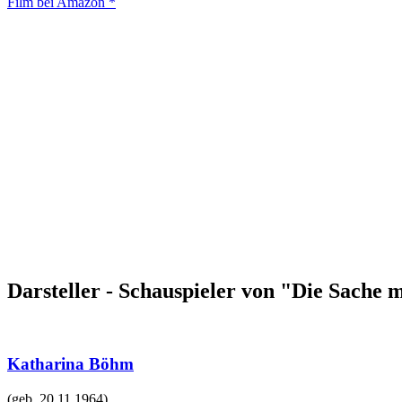
Film bei Amazon *
Darsteller - Schauspieler von "Die Sache
Katharina Böhm
(geb.
20.11.1964
)