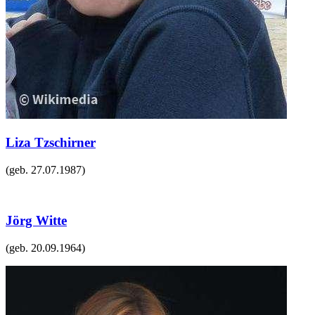
Liza Tzschirner
(geb.
27.07.1987
)
Jörg Witte
(geb.
20.09.1964
)