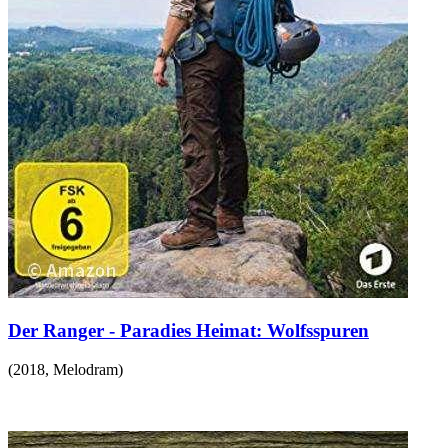
Der Ranger - Paradies Heimat: Wolfsspuren
(
2018
,
Melodram
)