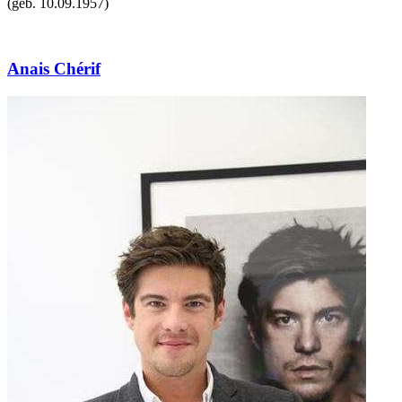
(geb.
10.09.1957
)
Anais Chérif