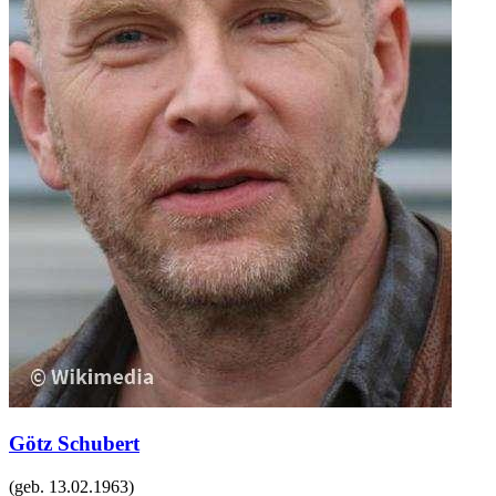
Götz Schubert
(geb.
13.02.1963
)