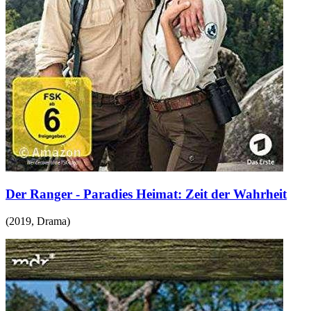
Der Ranger - Paradies Heimat: Zeit der Wahrheit
(
2019
,
Drama
)