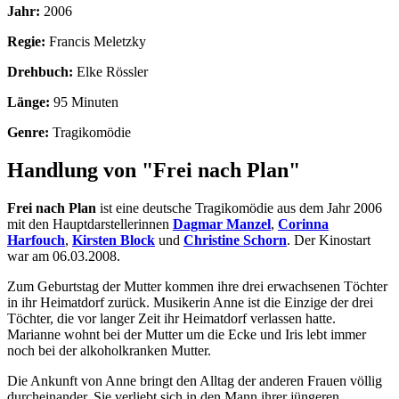
Jahr:
2006
Regie:
Francis Meletzky
Drehbuch:
Elke Rössler
Länge:
95 Minuten
Genre:
Tragikomödie
Handlung von "Frei nach Plan"
Frei nach Plan
ist eine deutsche Tragikomödie aus dem Jahr 2006
mit den Hauptdarstellerinnen
Dagmar Manzel
,
Corinna
Harfouch
,
Kirsten Block
und
Christine Schorn
. Der Kinostart
war am 06.03.2008.
Zum Geburtstag der Mutter kommen ihre drei erwachsenen Töchter
in ihr Heimatdorf zurück. Musikerin Anne ist die Einzige der drei
Töchter, die vor langer Zeit ihr Heimatdorf verlassen hatte.
Marianne wohnt bei der Mutter um die Ecke und Iris lebt immer
noch bei der alkoholkranken Mutter.
Die Ankunft von Anne bringt den Alltag der anderen Frauen völlig
durcheinander. Sie verliebt sich in den Mann ihrer jüngeren