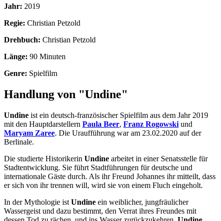
Jahr:
2019
Regie:
Christian Petzold
Drehbuch:
Christian Petzold
Länge:
90 Minuten
Genre:
Spielfilm
Handlung von "Undine"
Undine
ist ein deutsch-französischer Spielfilm aus dem Jahr 2019
mit den Hauptdarstellern
Paula Beer
,
Franz Rogowski
und
Maryam Zaree
. Die Uraufführung war am 23.02.2020 auf der
Berlinale.
Die studierte Historikerin
Undine
arbeitet in einer Senatsstelle für
Stadtentwicklung. Sie führt Stadtführungen für deutsche und
internationale Gäste durch. Als ihr Freund Johannes ihr mitteilt, dass
er sich von ihr trennen will, wird sie von einem Fluch eingeholt.
In der Mythologie ist
Undine
ein weiblicher, jungfräulicher
Wassergeist und dazu bestimmt, den Verrat ihres Freundes mit
dessen Tod zu rächen, und ins Wasser zurückzukehren.
Undine