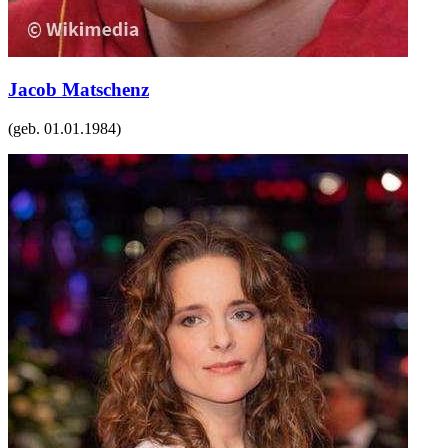
Jacob Matschenz
(geb.
01.01.1984
)