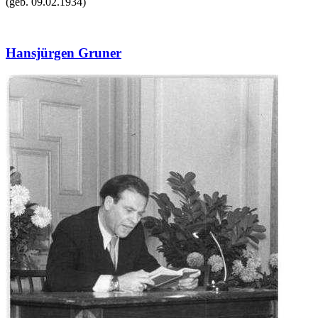
(geb.
09.02.1934
)
Hansjürgen Gruner