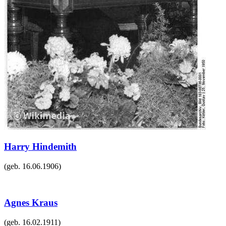
Harry Hindemith
(geb.
16.06.1906
)
Agnes Kraus
(geb.
16.02.1911
)