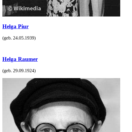
Helga Piur
(geb.
24.05.1939
)
Helga Raumer
(geb.
29.09.1924
)