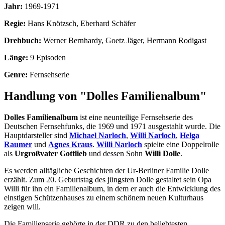
Jahr:
1969-1971
Regie:
Hans Knötzsch, Eberhard Schäfer
Drehbuch:
Werner Bernhardy, Goetz Jäger, Hermann Rodigast
Länge:
9 Episoden
Genre:
Fernsehserie
Handlung von "Dolles Familienalbum"
Dolles Familienalbum
ist eine neunteilige Fernsehserie des
Deutschen Fernsehfunks, die 1969 und 1971 ausgestahlt wurde. Die
Hauptdarsteller sind
Michael Narloch
,
Willi Narloch
,
Helga
Raumer
und
Agnes Kraus
.
Willi Narloch
spielte eine Doppelrolle
als
Urgroßvater Gottlieb
und dessen Sohn
Willi Dolle
.
Es werden alltägliche Geschichten der Ur-Berliner Familie Dolle
erzählt. Zum 20. Geburtstag des jüngsten Dolle gestaltet sein Opa
Willi für ihn ein Familienalbum, in dem er auch die Entwicklung des
einstigen Schützenhauses zu einem schönem neuen Kulturhaus
zeigen will.
Die Familienserie gehörte in der DDR zu den beliebtesten