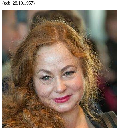
(geb.
28.10.1957
)