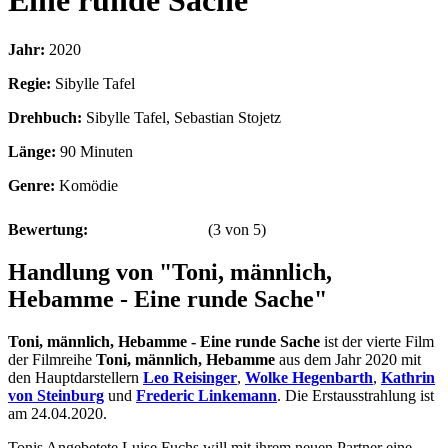
Eine runde Sache
Jahr:
2020
Regie:
Sibylle Tafel
Drehbuch:
Sibylle Tafel, Sebastian Stojetz
Länge:
90 Minuten
Genre:
Komödie
Bewertung:
(
3
von
5
)
Handlung von "Toni, männlich,
Hebamme - Eine runde Sache"
Toni, männlich, Hebamme - Eine runde Sache
ist der vierte Film
der Filmreihe
Toni, männlich, Hebamme
aus dem Jahr 2020 mit
den Hauptdarstellern
Leo Reisinger
,
Wolke Hegenbarth
,
Kathrin
von Steinburg
und
Frederic Linkemann
. Die Erstausstrahlung ist
am 24.04.2020.
Tonis Angebetete Luise Fuchs will mit ihrem neuen Partner eine