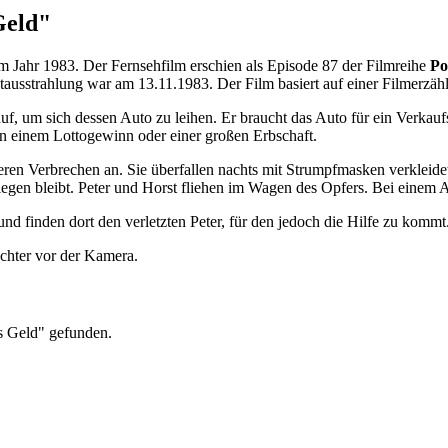
Geld"
em Jahr 1983. Der Fernsehfilm erschien als Episode 87 der Filmreihe
Po
stausstrahlung war am 13.11.1983. Der Film basiert auf einer Filmerzä
, um sich dessen Auto zu leihen. Er braucht das Auto für ein Verkaufs
on einem Lottogewinn oder einer großen Erbschaft.
heren Verbrechen an. Sie überfallen nachts mit Strumpfmasken verklei
iegen bleibt. Peter und Horst fliehen im Wagen des Opfers. Bei einem
 finden dort den verletzten Peter, für den jedoch die Hilfe zu kommt
chter vor der Kamera.
es Geld" gefunden.