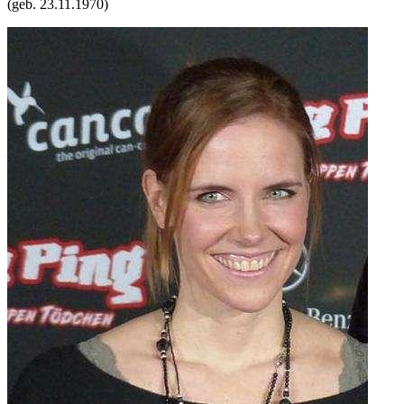
(geb.
23.11.1970
)