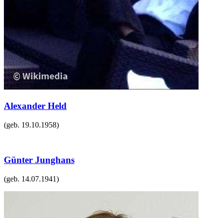
Alexander Held
(geb.
19.10.1958
)
Günter Junghans
(geb.
14.07.1941
)