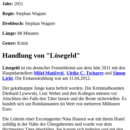
Jahr:
2011
Regie:
Stephan Wagner
Drehbuch:
Stephan Wagner
Länge:
88 Minuten
Genre:
Krimi
Handlung von "Lösegeld"
Lösegeld
ist ein deutscher Fernsehkrimi aus dem Jahr 2011 mit den
Hauptdarstellern
Mišel Matičević
,
Ulrike C. Tscharre
und
Simon
Licht
. Die Erstausstrahlung war am 11.04.2012.
Der gekidnappte Junge kann befreit werden. Die Kriminalbeamten
Diethard Lysewski, Lutz Weber und ihre Kollegen müssen vor
Abschluss des Falls den Täter fassen und die Beute sicherstellen. Es
handelt sich um Rohdiamanten im Wert von mehreren Millionen
Euro.
Die Leiterin einer Escortagentur Nina Hausen war mit ihrem Hund
zufällig in der Nähe des Übergabeortes und wurde von dem
flüchtenden Täter überfallen. Sie konnte sich befreien und mit den