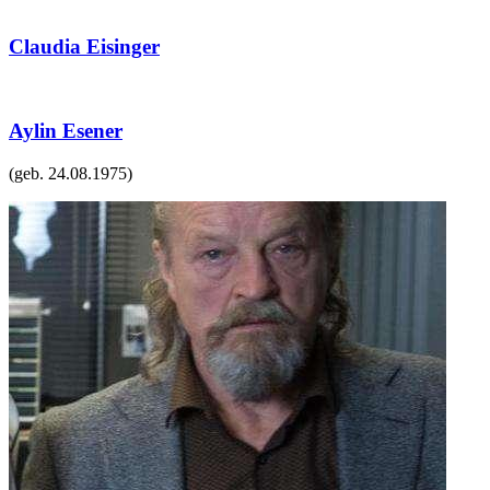
Claudia Eisinger
Aylin Esener
(geb.
24.08.1975
)