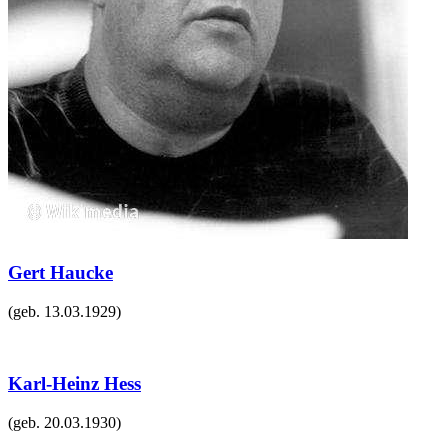
Gert Haucke
(geb.
13.03.1929
)
Karl-Heinz Hess
(geb.
20.03.1930
)