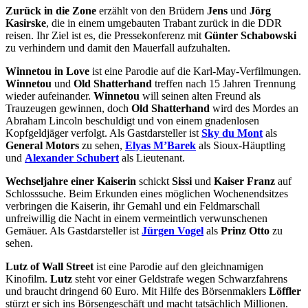
Zurück in die Zone
erzählt von den Brüdern
Jens
und
Jörg
Kasirske
, die in einem umgebauten Trabant zurück in die DDR
reisen. Ihr Ziel ist es, die Pressekonferenz mit
Günter Schabowski
zu verhindern und damit den Mauerfall aufzuhalten.
Winnetou in Love
ist eine Parodie auf die Karl-May-Verfilmungen.
Winnetou
und
Old Shatterhand
treffen nach 15 Jahren Trennung
wieder aufeinander.
Winnetou
will seinen alten Freund als
Trauzeugen gewinnen, doch
Old Shatterhand
wird des Mordes an
Abraham Lincoln beschuldigt und von einem gnadenlosen
Kopfgeldjäger verfolgt. Als Gastdarsteller ist
Sky du Mont
als
General Motors
zu sehen,
Elyas M’Barek
als Sioux-Häuptling
und
Alexander Schubert
als Lieutenant.
Wechseljahre einer Kaiserin
schickt
Sissi
und
Kaiser Franz
auf
Schlosssuche. Beim Erkunden eines möglichen Wochenendsitzes
verbringen die Kaiserin, ihr Gemahl und ein Feldmarschall
unfreiwillig die Nacht in einem vermeintlich verwunschenen
Gemäuer. Als Gastdarsteller ist
Jürgen Vogel
als
Prinz Otto
zu
sehen.
Lutz of Wall Street
ist eine Parodie auf den gleichnamigen
Kinofilm.
Lutz
steht vor einer Geldstrafe wegen Schwarzfahrens
und braucht dringend 60 Euro. Mit Hilfe des Börsenmaklers
Löffler
stürzt er sich ins Börsengeschäft und macht tatsächlich Millionen.