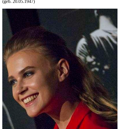
(geb.
20.05.1947
)