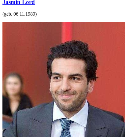
Jasmin Lord
(geb.
06.11.1989
)