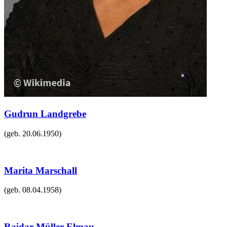
Gudrun Landgrebe
(geb.
20.06.1950
)
Marita Marschall
(geb.
08.04.1958
)
Raidar Müller-Elmau