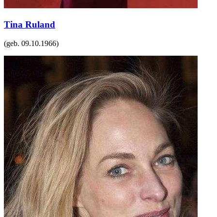
Tina Ruland
(geb.
09.10.1966
)