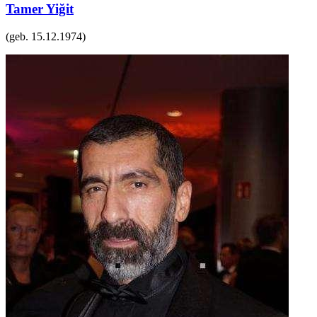
Tamer Yiğit
(geb.
15.12.1974
)