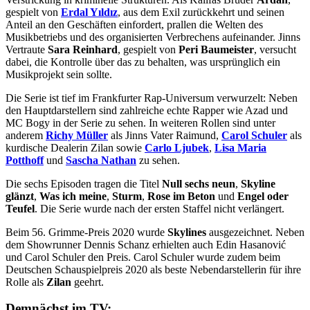
gespielt von
Erdal Yıldız
, aus dem Exil zurückkehrt und seinen
Anteil an den Geschäften einfordert, prallen die Welten des
Musikbetriebs und des organisierten Verbrechens aufeinander. Jinns
Vertraute
Sara Reinhard
, gespielt von
Peri Baumeister
, versucht
dabei, die Kontrolle über das zu behalten, was ursprünglich ein
Musikprojekt sein sollte.
Die Serie ist tief im Frankfurter Rap-Universum verwurzelt: Neben
den Hauptdarstellern sind zahlreiche echte Rapper wie Azad und
MC Bogy in der Serie zu sehen. In weiteren Rollen sind unter
anderem
Richy Müller
als Jinns Vater Raimund,
Carol Schuler
als
kurdische Dealerin Zilan sowie
Carlo Ljubek
,
Lisa Maria
Potthoff
und
Sascha Nathan
zu sehen.
Die sechs Episoden tragen die Titel
Null sechs neun
,
Skyline
glänzt
,
Was ich meine
,
Sturm
,
Rose im Beton
und
Engel oder
Teufel
. Die Serie wurde nach der ersten Staffel nicht verlängert.
Beim 56. Grimme-Preis 2020 wurde
Skylines
ausgezeichnet. Neben
dem Showrunner Dennis Schanz erhielten auch Edin Hasanović
und Carol Schuler den Preis. Carol Schuler wurde zudem beim
Deutschen Schauspielpreis 2020 als beste Nebendarstellerin für ihre
Rolle als
Zilan
geehrt.
Demnächst im TV: