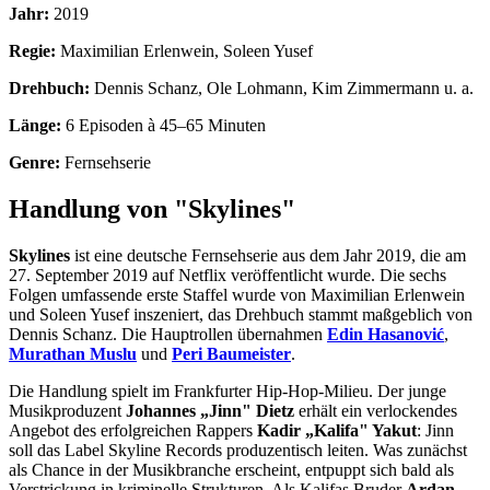
Jahr:
2019
Regie:
Maximilian Erlenwein, Soleen Yusef
Drehbuch:
Dennis Schanz, Ole Lohmann, Kim Zimmermann u. a.
Länge:
6 Episoden à 45–65 Minuten
Genre:
Fernsehserie
Handlung von "Skylines"
Skylines
ist eine deutsche Fernsehserie aus dem Jahr 2019, die am
27. September 2019 auf Netflix veröffentlicht wurde. Die sechs
Folgen umfassende erste Staffel wurde von Maximilian Erlenwein
und Soleen Yusef inszeniert, das Drehbuch stammt maßgeblich von
Dennis Schanz. Die Hauptrollen übernahmen
Edin Hasanović
,
Murathan Muslu
und
Peri Baumeister
.
Die Handlung spielt im Frankfurter Hip-Hop-Milieu. Der junge
Musikproduzent
Johannes „Jinn" Dietz
erhält ein verlockendes
Angebot des erfolgreichen Rappers
Kadir „Kalifa" Yakut
: Jinn
soll das Label Skyline Records produzentisch leiten. Was zunächst
als Chance in der Musikbranche erscheint, entpuppt sich bald als
Verstrickung in kriminelle Strukturen. Als Kalifas Bruder
Ardan
,