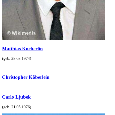
Matthias Koeberlin
(geb.
28.03.1974
)
Christopher Köberlein
Carlo Ljubek
(geb.
21.05.1976
)