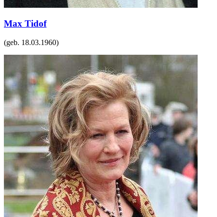
Max Tidof
(geb.
18.03.1960
)