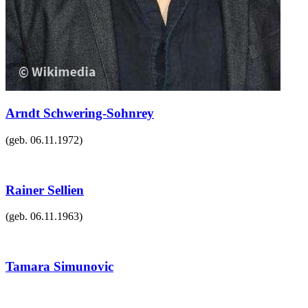
Arndt Schwering-Sohnrey
(geb.
06.11.1972
)
Rainer Sellien
(geb.
06.11.1963
)
Tamara Simunovic