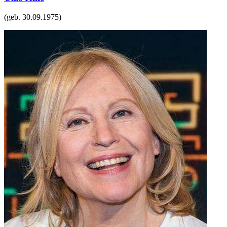
(geb.
30.09.1975
)