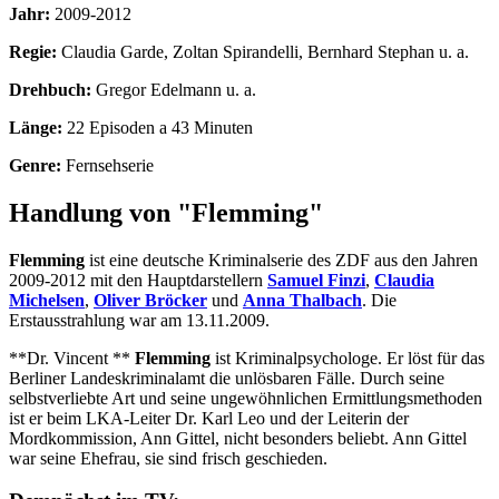
Jahr:
2009-2012
Regie:
Claudia Garde, Zoltan Spirandelli, Bernhard Stephan u. a.
Drehbuch:
Gregor Edelmann u. a.
Länge:
22 Episoden a 43 Minuten
Genre:
Fernsehserie
Handlung von "Flemming"
Flemming
ist eine deutsche Kriminalserie des ZDF aus den Jahren
2009-2012 mit den Hauptdarstellern
Samuel Finzi
,
Claudia
Michelsen
,
Oliver Bröcker
und
Anna Thalbach
. Die
Erstausstrahlung war am 13.11.2009.
**Dr. Vincent **
Flemming
ist Kriminalpsychologe. Er löst für das
Berliner Landeskriminalamt die unlösbaren Fälle. Durch seine
selbstverliebte Art und seine ungewöhnlichen Ermittlungsmethoden
ist er beim LKA-Leiter Dr. Karl Leo und der Leiterin der
Mordkommission, Ann Gittel, nicht besonders beliebt. Ann Gittel
war seine Ehefrau, sie sind frisch geschieden.