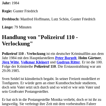
Jahr:
1984
Regie:
Gunter Friedrich
Drehbuch:
Manfred Hoffmann, Lutz Schön, Gunter Friedrich
Länge:
79 Minuten
Handlung von "Polizeiruf 110 -
Verlockung"
Polizeiruf 110 - Verlockung
ist ein deutscher Kriminalfilm aus dem
Jahr 1984 mit den Hauptdarstellern
Peter Borgelt
,
Holm Gärtner
,
Jörg Witte
,
Volkmar Kleinert
und
Gudrun Ritter
. Er ist die 100.
Folge der Krimireihe
Polizeiruf 110
. Die Erstausstrahlung war am
29.09.1985.
Sven Seidel ist künstlerisch begabt. In seiner Freizeit modelliert er
Tonfiguren. Er würde gern an einer Kunsthochschule studieren,
doch sein Vater setzt sich durch und so wird er wie sein Vater und
sein Großvater Postangestellter.
Er hat sich in die Postangestellte Monika verliebt, doch er ist ihr zu
langweilig. Sie verbringt ihre Zeit mit dem vorbestraften Fahrer