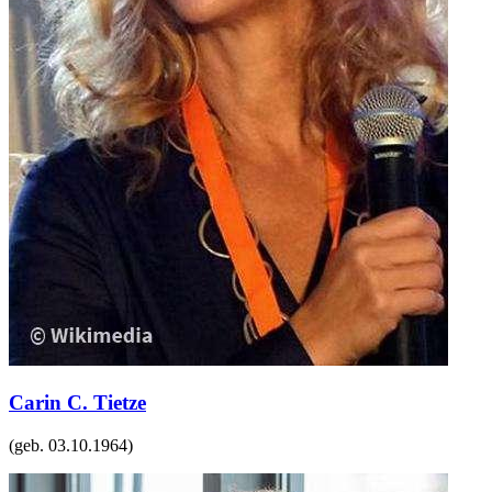
Carin C. Tietze
(geb.
03.10.1964
)