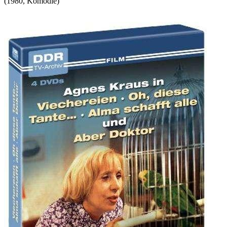
(
1980
,
Komödie
)