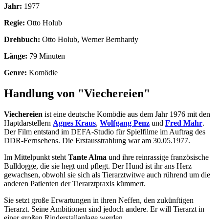
Jahr:
1977
Regie:
Otto Holub
Drehbuch:
Otto Holub, Werner Bernhardy
Länge:
79 Minuten
Genre:
Komödie
Handlung von "Viechereien"
Viechereien
ist eine deutsche Komödie aus dem Jahr 1976 mit den
Haptdarstellern
Agnes Kraus
,
Wolfgang Penz
und
Fred Mahr
.
Der Film entstand im DEFA-Studio für Spielfilme im Auftrag des
DDR-Fernsehens. Die Erstausstrahlung war am 30.05.1977.
Im Mittelpunkt steht
Tante Alma
und ihre reinrassige französische
Bulldogge, die sie hegt und pflegt. Der Hund ist ihr ans Herz
gewachsen, obwohl sie sich als Tierarztwitwe auch rührend um die
anderen Patienten der Tierarztpraxis kümmert.
Sie setzt große Erwartungen in ihren Neffen, den zukünftigen
Tierarzt. Seine Ambitionen sind jedoch andere. Er will Tierarzt in
einer großen Rinderstallanlage werden.